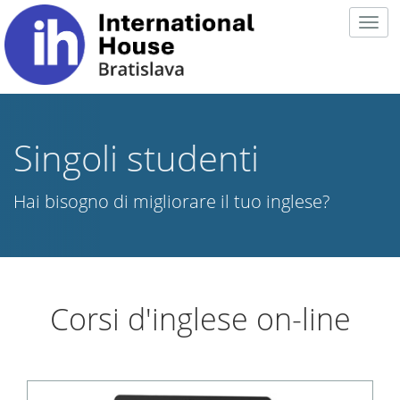
Togg
navig
Singoli studenti
Hai bisogno di migliorare il tuo inglese?
Corsi d'inglese on-line