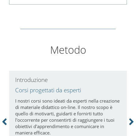
Metodo
Introduzione
C
Corsi progettati da esperti
P
a
i
I nostri corsi sono ideati da esperti nella creazione
di materiale didattico on-line. Il nostro scopo è
N
quello di motivarti, guidarti e fornirti tutto
c
l'occorrente per consentirti di raggiungere i tuoi
m
obiettivi d'apprendimento e comunicare in
tà
maniera efficace.