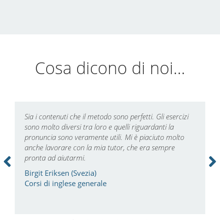
Cosa dicono di noi...
Sia i contenuti che il metodo sono perfetti. Gli esercizi
N
i
sono molto diversi tra loro e quelli riguardanti la
i
pronuncia sono veramente utili. Mi è piaciuto molto
v
anche lavorare con la mia tutor, che era sempre
r
pronta ad aiutarmi.
t
m
Birgit Eriksen (Svezia)
Corsi di inglese generale
M
C